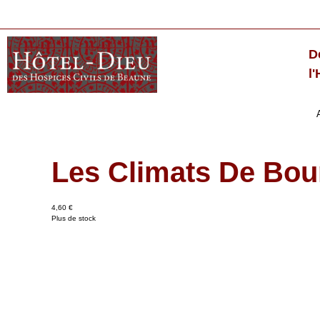
D
l
Les Climats De Bo
4,60 €
Plus de stock