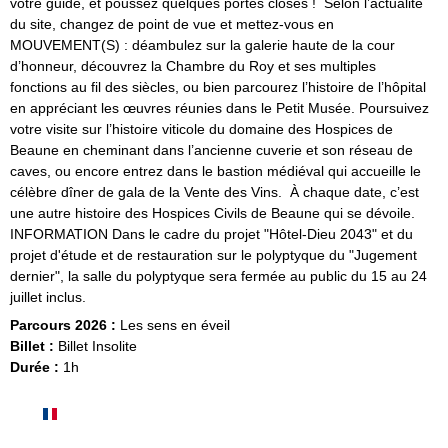
votre guide, et poussez quelques portes closes ! Selon l’actualité
du site, changez de point de vue et mettez-vous en
MOUVEMENT(S) : déambulez sur la galerie haute de la cour
d’honneur, découvrez la Chambre du Roy et ses multiples
fonctions au fil des siècles, ou bien parcourez l’histoire de l’hôpital
en appréciant les œuvres réunies dans le Petit Musée. Poursuivez
votre visite sur l’histoire viticole du domaine des Hospices de
Beaune en cheminant dans l’ancienne cuverie et son réseau de
caves, ou encore entrez dans le bastion médiéval qui accueille le
célèbre dîner de gala de la Vente des Vins. À chaque date, c’est
une autre histoire des Hospices Civils de Beaune qui se dévoile.
INFORMATION Dans le cadre du projet "Hôtel-Dieu 2043" et du
projet d'étude et de restauration sur le polyptyque du "Jugement
dernier", la salle du polyptyque sera fermée au public du 15 au 24
juillet inclus.
Parcours 2026 :
Les sens en éveil
Billet :
Billet Insolite
Durée :
1h