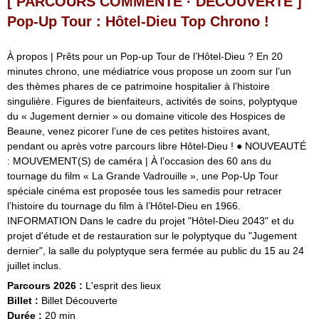
[ PARCOURS COMMENTÉ · DÉCOUVERTE ]
Pop-Up Tour : Hôtel-Dieu Top Chrono !
À propos | Prêts pour un Pop-up Tour de l’Hôtel-Dieu ? En 20
minutes chrono, une médiatrice vous propose un zoom sur l’un
des thèmes phares de ce patrimoine hospitalier à l’histoire
singulière. Figures de bienfaiteurs, activités de soins, polyptyque
du « Jugement dernier » ou domaine viticole des Hospices de
Beaune, venez picorer l’une de ces petites histoires avant,
pendant ou après votre parcours libre Hôtel-Dieu ! ● NOUVEAUTÉ
: MOUVEMENT(S) de caméra | À l’occasion des 60 ans du
tournage du film « La Grande Vadrouille », une Pop-Up Tour
spéciale cinéma est proposée tous les samedis pour retracer
l’histoire du tournage du film à l’Hôtel-Dieu en 1966.
INFORMATION Dans le cadre du projet "Hôtel-Dieu 2043" et du
projet d'étude et de restauration sur le polyptyque du "Jugement
dernier", la salle du polyptyque sera fermée au public du 15 au 24
juillet inclus.
Parcours 2026 :
L'esprit des lieux
Billet :
Billet Découverte
Durée :
20 min