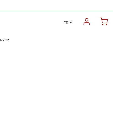
FR
079.22